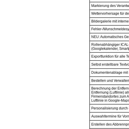
Markierung des Verantwo
Wettervorhersage für d
Bildergalerie mit inter
Fehler-/Wunschmeldesy
NEU: Automatisches Ge
Rollenabhängiger ICAL-L
(Googlekalender, Smartp
Exportfunktion für alle 
Selbst erstellbare Textv
Dokumentenablage mit 
Bestellen und Verwalte
Berechnung der Entfern
Entfernung (Luftlinie) 
Firmenstandortes zum A
Luftlinie in Google-Maps
Personalisierung durch
Auswahltermine für Vor
Erstellen des Abbrennp