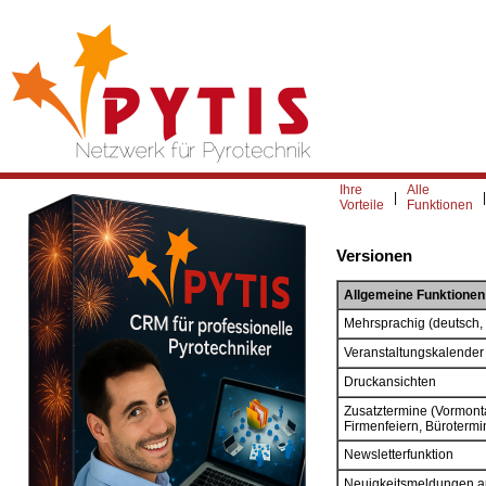
Ihre
Alle
|
Vorteile
Funktionen
Versionen
Allgemeine Funktionen
Mehrsprachig (deutsch, 
Veranstaltungskalender
Druckansichten
Zusatztermine (Vormont
Firmenfeiern, Bürotermi
Newsletterfunktion
Neuigkeitsmeldungen auf