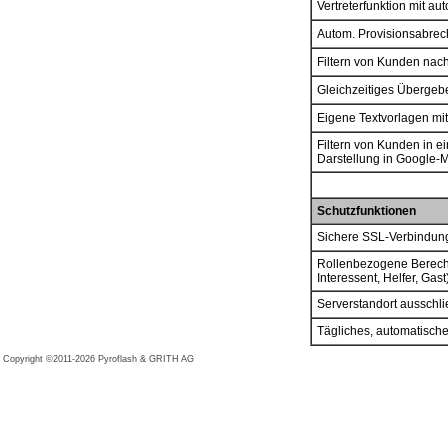
Vertreterfunktion mit a
Autom. Provisionsabre
Filtern von Kunden nach
Gleichzeitiges Übergeb
Eigene Textvorlagen mit
Filtern von Kunden in e
Darstellung in Google-
Schutzfunktionen
Sichere SSL-Verbindung
Rollenbezogene Berechti
Interessent, Helfer, Gast
Serverstandort ausschli
Tägliches, automatische
Copyright ©2011-2026
Pyroflash
&
GRITH AG