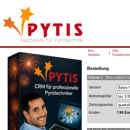
Ihre
Alle
|
Vorteile
Funktionen
Bestellung
Schritt 1:
Bitte wählen Sie
Version:
Betriebsgröße:
Zahlungsweise:
Kosten:
7.90 Eu