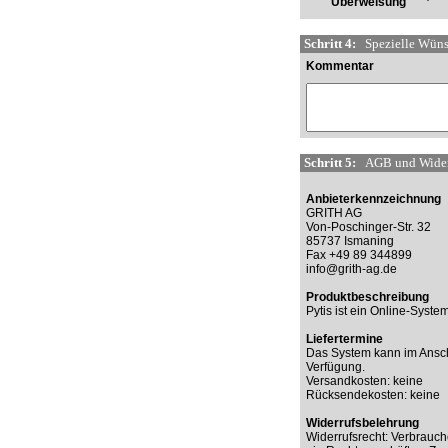
Überweisung
Schritt 4:
Spezielle Wünsc
Kommentar
Schritt 5:
AGB und Widerr
Anbieterkennzeichnung
GRITH AG
Von-Poschinger-Str. 32
85737 Ismaning
Fax +49 89 344899
info@grith-ag.de
Produktbeschreibung
Pytis ist ein Online-Syst
Liefertermine
Das System kann im Anschlu
Verfügung.
Versandkosten: keine
Rücksendekosten: keine
Widerrufsbelehrung
Widerrufsrecht: Verbrauch