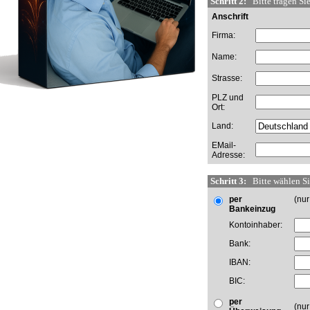
Schritt 2:
Bitte tragen Sie
Anschrift
Firma:
Name:
Strasse:
PLZ und
Ort:
Land:
EMail-
Adresse:
Schritt 3:
Bitte wählen Sie
per
(nu
Bankeinzug
Kontoinhaber:
Bank:
IBAN:
BIC:
per
(nur