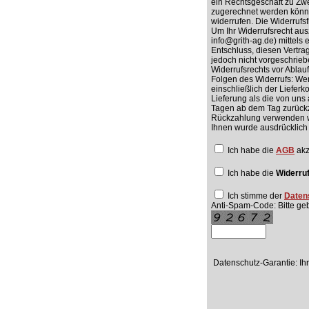
ein Rechtsgeschäft zu Zwe
zugerechnet werden könne
widerrufen. Die Widerrufs
Um Ihr Widerrufsrecht au
info@grith-ag.de) mittels 
Entschluss, diesen Vertra
jedoch nicht vorgeschriebe
Widerrufsrechts vor Ablauf
Folgen des Widerrufs: Wen
einschließlich der Liefer
Lieferung als die von uns
Tagen ab dem Tag zurückzu
Rückzahlung verwenden wir
Ihnen wurde ausdrücklich
Ich habe die
AGB
akz
Ich habe die
Widerru
Ich stimme der
Daten
Anti-Spam-Code: Bitte ge
Datenschutz-Garantie: I